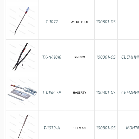
T-1072
100301-GS
WILDE TOOL
TK-4410J6
100301-GS
СЪЕМНИК
KNIPEX
T-0158-SP
100301-GS
СЪЕМНИК
HAGERTY
T-1079-A
100301-GS
МОНТА
ULLMAN