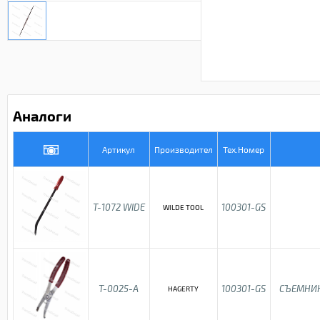
Аналоги
Артикул
Производител
Тех.Номер
T-1072 WIDE
100301-GS
WILDE TOOL
T-0025-A
100301-GS
СЪЕМНИК
HAGERTY