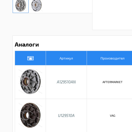
Аналоги
Артикул
Производител
A129510AN
AFTERMARKET
U129510A
VAG