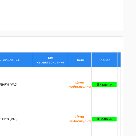
Тех.
х. описание
Цена
Кол-во
характеристика
Цена
В наличии
F5HP19 (VAG)
недоступна
Цена
В наличии
F5HP19 (VAG)
недоступна