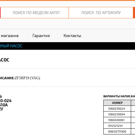
 магазине
Гарантия
Контакты
ЯНЫЙ НАСОС
АСОС
ИСАНИЕ:
ZF5HP19 (VAG)
й
ВАРИАНТЫ НАПИСАН
10-024
НОМЕР
510A
ZF
1060210024
1060210004
1060410061
01V321241
99630711500