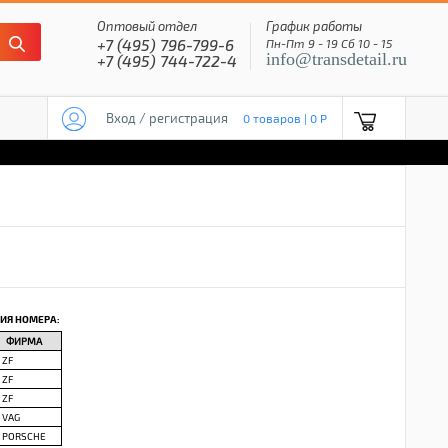
Оптовый отдел
График работы
+7 (495) 796-799-6
Пн-Пт 9 - 19 Сб 10 - 15
info@transdetail.ru
+7 (495) 744-722-4
Вход / регистрация
0 товаров | 0 P
ИЯ НОМЕРА:
ФИРМА
ZF
ZF
ZF
VAG
PORSCHE