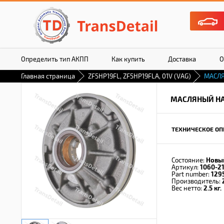
Определить тип АКПП
Как купить
Доставка
О
Главная страница
ZF5HP19FL, ZF5HP19FLA, 01V (VAG)
МАСЛ
МАСЛЯНЫЙ Н
ТЕХНИЧЕСКОЕ ОП
Состояние:
Новы
Артикул:
1060-2
Part number:
129
Производитель:
Вес нетто:
2.5 кг.