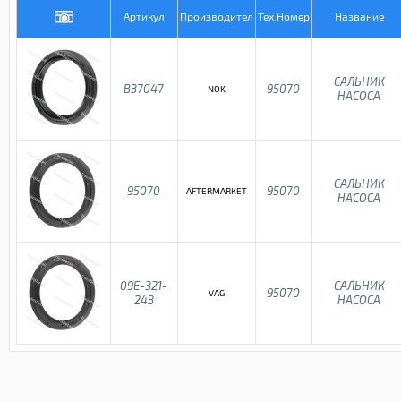
Артикул
Производител
Тех.Номер
Название
САЛЬНИК
B37047
95070
NOK
НАСОСА
САЛЬНИК
95070
95070
AFTERMARKET
НАСОСА
09E-321-
САЛЬНИК
95070
VAG
243
НАСОСА