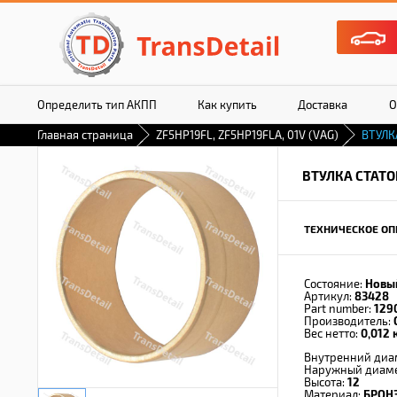
Определить тип АКПП
Как купить
Доставка
О
Главная страница
ZF5HP19FL, ZF5HP19FLA, 01V (VAG)
ВТУЛК
ВТУЛКА СТАТО
ТЕХНИЧЕСКОЕ ОП
Состояние:
Новы
Артикул:
83428
Part number:
129
Производитель:
Вес нетто:
0,012 к
Внутренний диа
Наружный диам
Высота:
12
Материал:
БРОН