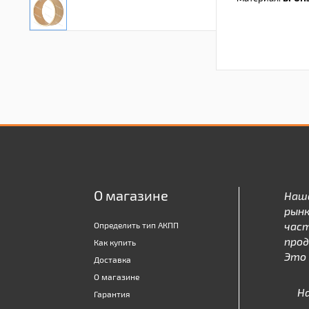
О магазине
Наш
рынк
час
Определить тип АКПП
про
Как купить
Это 
Доставка
О магазине
Н
Гарантия