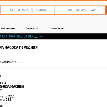
 магазине
Гарантия
Контакты
А СТАТОРА НАСОСА ПЕРЕДНЯЯ
РА НАСОСА ПЕРЕДНЯЯ
ИСАНИЕ:
ZF5HP19
й
035A
OMEGA MACHINE
г.
метр:
22,6
етр:
25,1
ЗА