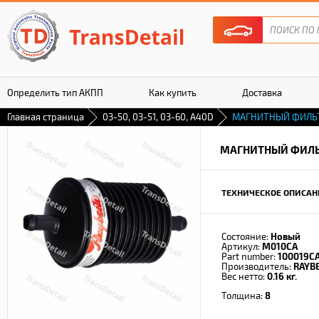
Определить тип АКПП
Как купить
Доставка
Главная страница
03-50, 03-51, 03-60, A40D
МАГНИТНЫЙ ФИЛЬ
Гарантия
МАГНИТНЫЙ ФИЛ
ТЕХНИЧЕСКОЕ ОПИСАН
Состояние:
Новый
Артикул:
M010CA
Part number:
100019C
Производитель:
RAYB
Вес нетто:
0.16 кг.
Толщина:
8