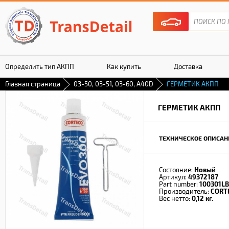
Определить тип АКПП
Как купить
Доставка
Главная страница
03-50, 03-51, 03-60, A40D
ГЕРМЕТИК АКПП
Гарантия
ГЕРМЕТИК АКПП
ТЕХНИЧЕСКОЕ ОПИСАН
Состояние:
Новый
Артикул:
49372187
Part number:
100301L
Производитель:
CORT
Вес нетто:
0,12 кг.