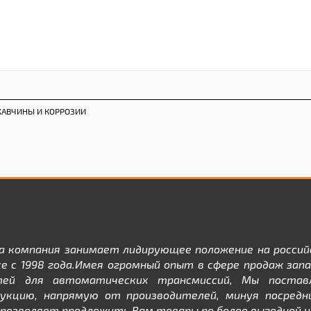
ЖАВЧИНЫ И КОРРОЗИИ
а компания занимает лидирующее положение на россий
е с 1998 года.Имея огромный опыт в сфере продаж зап
тей для автоматических трансмиссий, Мы постав
дукцию, напрямую от производителей, минуя посредни
позволяет предложить Вам товары по более выгодной ц