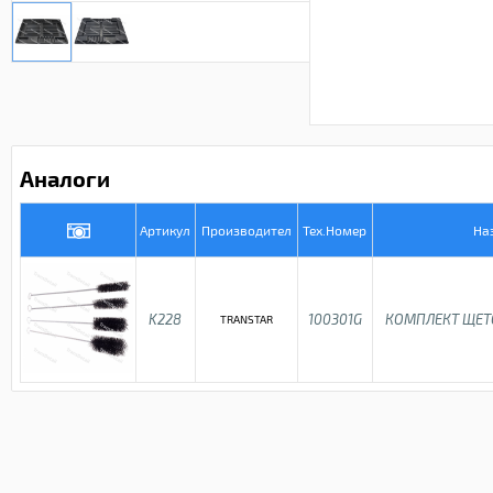
Аналоги
Артикул
Производител
Тех.Номер
На
K228
100301G
КОМПЛЕКТ ЩЕТО
TRANSTAR