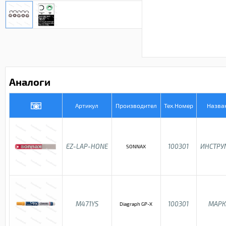
Аналоги
Артикул
Производител
Тех.Номер
Назва
EZ-LAP-HONE
100301
ИНСТРУ
SONNAX
M471YS
100301
МАРК
Diagraph GP-X