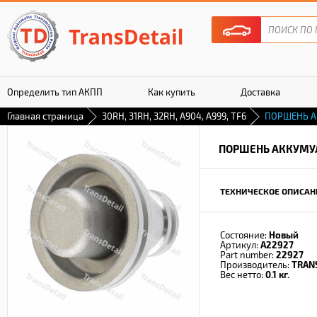
Определить тип АКПП
Как купить
Доставка
Главная страница
30RH, 31RH, 32RH, A904, A999, TF6
ПОРШЕНЬ А
Гарантия
ПОРШЕНЬ АККУМУ
ТЕХНИЧЕСКОЕ ОПИСАН
Состояние:
Новый
Артикул:
A22927
Part number:
22927
Производитель:
TRAN
Вес нетто:
0.1 кг.