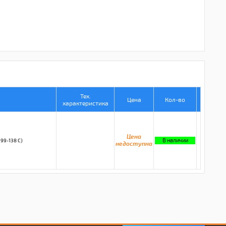
Тех.
Цена
Кол-во
характеристика
Цена
В наличии
9-138 C)
недоступна