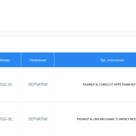
Номер
Название
Тех. описание
1GG-XL
ПЕРЧАТКИ
РАЗМЕР XL (SAFECUT HPPE FOAM NIT
1GG-XL
ПЕРЧАТКИ
РАЗМЕР XL (MX MECHANIC"S IMPACT RES