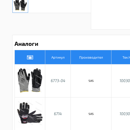
Аналоги
Артикул
Производител
Тех.
6773-04
10030
SAS
6714
10030
SAS