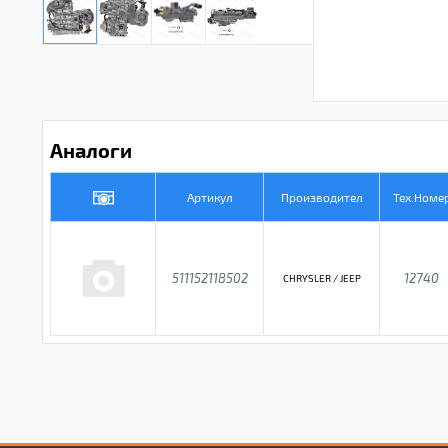
Аналоги
Артикул
Производител
Тех.Номе
511152118502
12740
CHRYSLER / JEEP