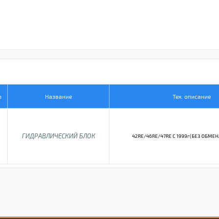
р
Название
Тех. описание
ГИДРАВЛИЧЕСКИЙ БЛОК
42RE/46RE/47RE C 1999г(БЕЗ ОБМЕН