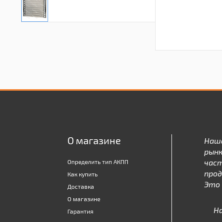
О магазине
Наш
рынк
час
Определить тип АКПП
про
Как купить
Это 
Доставка
О магазине
Н
Гарантия