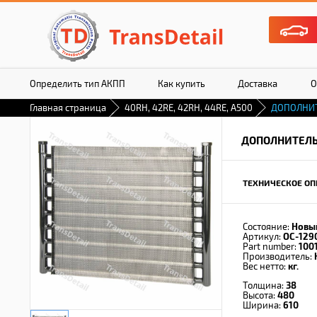
Определить тип АКПП
Как купить
Доставка
О
Главная страница
40RH, 42RE, 42RH, 44RE, A500
ДОПОЛНИ
ДОПОЛНИТЕЛЬ
ТЕХНИЧЕСКОЕ ОП
Состояние:
Новы
Артикул:
OC-129
Part number:
100
Производитель:
Вес нетто:
кг.
Толщина:
38
Высота:
480
Ширина:
610