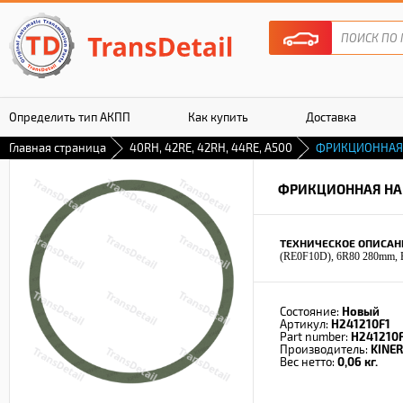
Определить тип АКПП
Как купить
Доставка
Главная страница
40RH, 42RE, 42RH, 44RE, A500
ФРИКЦИОННАЯ
Гарантия
ФРИКЦИОННАЯ НА
ТЕХНИЧЕСКОЕ ОПИСАН
(RE0F10D), 6R80 280mm, E
Состояние:
Новый
Артикул:
H241210F1
Part number:
H241210
Производитель:
KINE
Вес нетто:
0,06 кг.