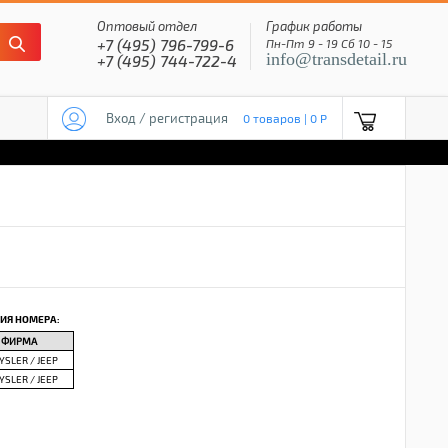
Оптовый отдел
График работы
+7 (495) 796-799-6
Пн-Пт 9 - 19 Сб 10 - 15
info@transdetail.ru
+7 (495) 744-722-4
Вход / регистрация
0 товаров | 0 P
ИЯ НОМЕРА:
ФИРМА
YSLER / JEEP
YSLER / JEEP