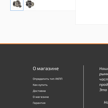
О магазине
Наш
рынк
час
Определить тип АКПП
про
Как купить
Это 
Доставка
О магазине
Н
Гарантия