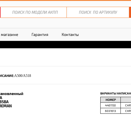
 магазине
Гарантия
Контакты
ИСАНИЕ:
A500/A518
тановленный
ВАРИАНТЫ НАПИСАН
A
НОМЕР
85BA
REMAN
4461150
CHR
6031613
CHR