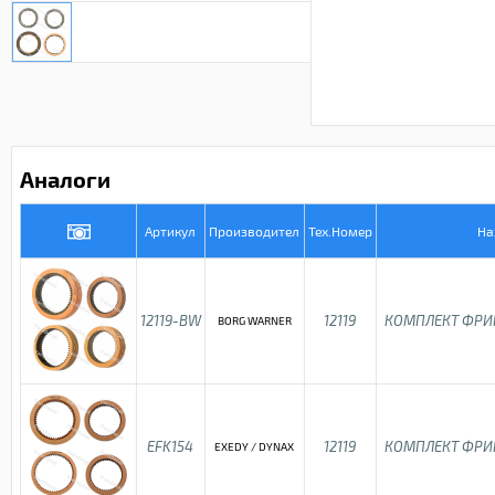
Аналоги
Артикул
Производител
Тех.Номер
На
12119-BW
12119
КОМПЛЕКТ ФРИ
BORG WARNER
EFK154
12119
КОМПЛЕКТ ФРИ
EXEDY / DYNAX