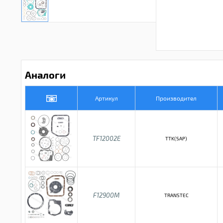
Аналоги
Артикул
Производител
TF12002E
TTK(SAP)
F12900M
TRANSTEC