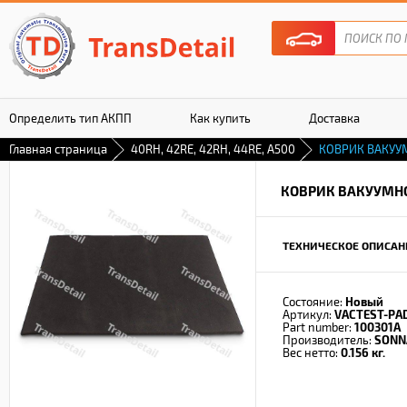
Определить тип АКПП
Как купить
Доставка
Главная страница
40RH, 42RE, 42RH, 44RE, A500
КОВРИК ВАКУУ
Гарантия
КОВРИК ВАКУУМНО
ТЕХНИЧЕСКОЕ ОПИСАН
Состояние:
Новый
Артикул:
VACTEST-PA
Part number:
100301A
Производитель:
SONN
Вес нетто:
0.156 кг.