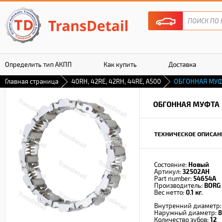
Определить тип АКПП
Как купить
Доставка
Главная страница
40RH, 42RE, 42RH, 44RE, A500
ОБГОННАЯ МУ
Гарантия
ОБГОННАЯ МУФТА
ТЕХНИЧЕСКОЕ ОПИСАН
Состояние:
Новый
Артикул:
32502AH
Part number:
54654A
Производитель:
BORG
Вес нетто:
0.1 кг.
Внутренний диаметр
Наружный диаметр:
8
Количество зубов:
12