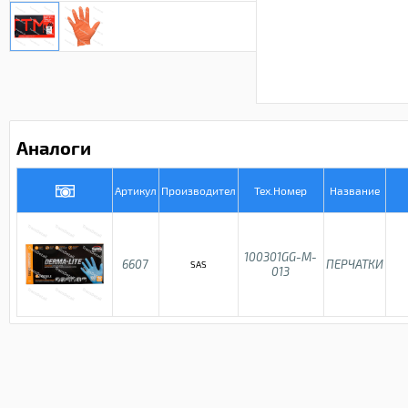
Аналоги
Артикул
Производител
Тех.Номер
Название
100301GG-M-
6607
ПЕРЧАТКИ
SAS
013