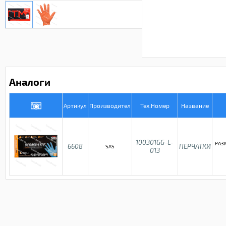
Аналоги
Артикул
Производител
Тех.Номер
Название
100301GG-L-
РАЗМ
6608
ПЕРЧАТКИ
SAS
013