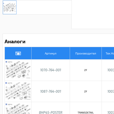
Аналоги
Артикул
Производител
Тех.Н
1070-764-001
100
ZF
1087-764-001
100
ZF
8HP45-POSTER
100
TRANSDETAIL