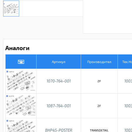
Аналоги
Артикул
Производител
Тех.Н
1070-764-001
100
ZF
1087-764-001
100
ZF
8HP45-POSTER
100
TRANSDETAIL