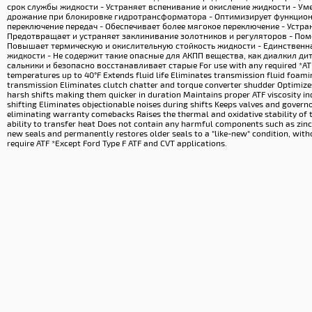
срок службы жидкости - Устраняет вспенивание и окисление жидкости - Ум
дрожание при блокировке гидротрансформатора - Оптимизирует функцион
переключение передач - Обеспечивает более мягокое переключение - Устра
Предотвращает и устраняет заклинивание золотников и регуляторов - Пом
Повышает термическую и окислительную стойкость жидкости - Единствен
жидкости - Не содержит такие опасные для АКПП вещества, как диалкил ди
сальники и безопасно восстанавливает старые For use with any required *ATF’
temperatures up to 40°F Extends fluid life Eliminates transmission fluid foa
transmission Eliminates clutch chatter and torque converter shudder Optimiz
harsh shifts making them quicker in duration Maintains proper ATF viscosity in
shifting Eliminates objectionable noises during shifts Keeps valves and governor
eliminating warranty comebacks Raises the thermal and oxidative stability of th
ability to transfer heat Does not contain any harmful components such as zinc
new seals and permanently restores older seals to a "like-new" condition, witho
require ATF *Except Ford Type F ATF and CVT applications.