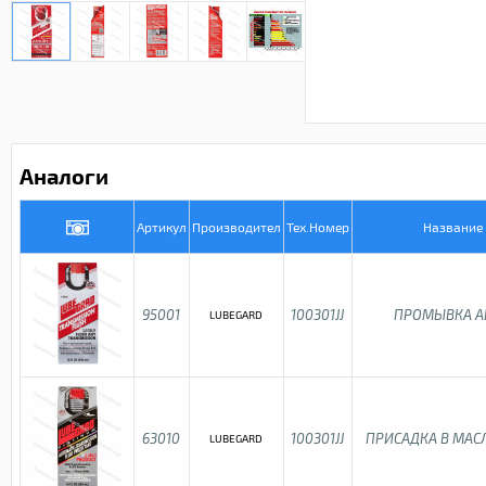
Аналоги
Артикул
Производител
Тех.Номер
Название
95001
100301JJ
ПРОМЫВКА А
LUBEGARD
63010
100301JJ
ПРИСАДКА В МАС
LUBEGARD