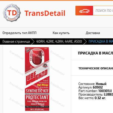
Определить тип АКПП
Как купить
Доставка
Главная страница
40RH, 42RE, 42RH, 44RE, A500
ПРИСАДКА В М
Гарантия
ПРИСАДКА В МАСЛ
ТЕХНИЧЕСКОЕ ОПИСАН
Состояние:
Новый
Артикул:
60902
Part number:
100301JJ
Производитель:
LUBE
Вес нетто:
0.32 кг.