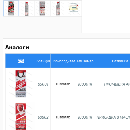
Аналоги
Артикул
Производител
Тех.Номер
Название
95001
100301JJ
ПРОМЫВКА А
LUBEGARD
60902
100301JJ
ПРИСАДКА В МАСЛ
LUBEGARD