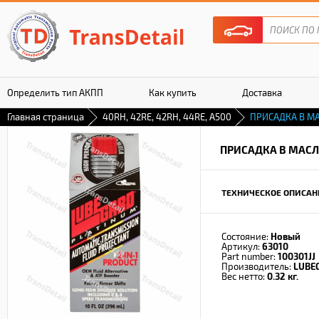
Определить тип АКПП
Как купить
Доставка
Главная страница
40RH, 42RE, 42RH, 44RE, A500
ПРИСАДКА В М
Гарантия
ПРИСАДКА В МАСЛ
ТЕХНИЧЕСКОЕ ОПИСАН
Состояние:
Новый
Артикул:
63010
Part number:
100301JJ
Производитель:
LUBE
Вес нетто:
0.32 кг.