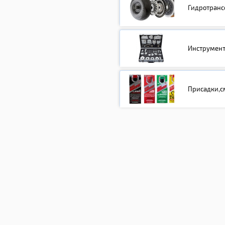
Гидротран
Инструмен
Присадки,с