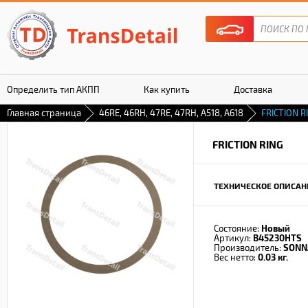
Определить тип АКПП
Как купить
Доставка
Главная страница
46RE, 46RH, 47RE, 47RH, A518, A618
FRICTION R
Гарантия
FRICTION RING
ТЕХНИЧЕСКОЕ ОПИСАН
Состояние:
Новый
Артикул:
B45230HTS
Производитель:
SONN
Вес нетто:
0.03 кг.