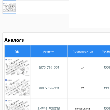
Аналоги
Артикул
Производител
Тех.Н
1070-764-001
100
ZF
1087-764-001
100
ZF
8HP45-POSTER
100
TRANSDETAIL