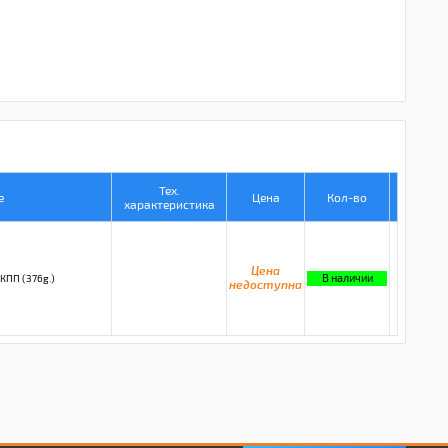
Тех.
е
Цена
Кол-во
характеристика
Цена
В наличии
ПП (376g.)
недоступна