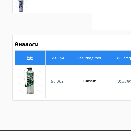
Аналоги
Артикул
Производител
Тех.Номе
96-309
100301
LUBEGARD