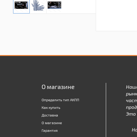
О магазине
Наш
рынк
час
Определить тип АКПП
про
Как купить
Это 
Доставка
О магазине
Н
Гарантия