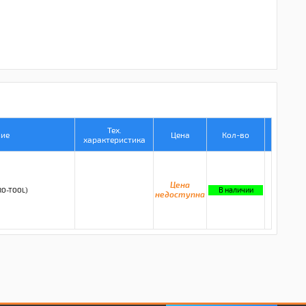
Тех.
ние
Цена
Кол-во
характеристика
Цена
В наличии
RO-TOOL)
недоступна