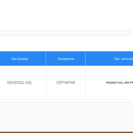
Тех.Номер
Название
Тех. описа
100301GG-XXL
ПЕРЧАТКИ
РАЗМЕР XXL (MX P