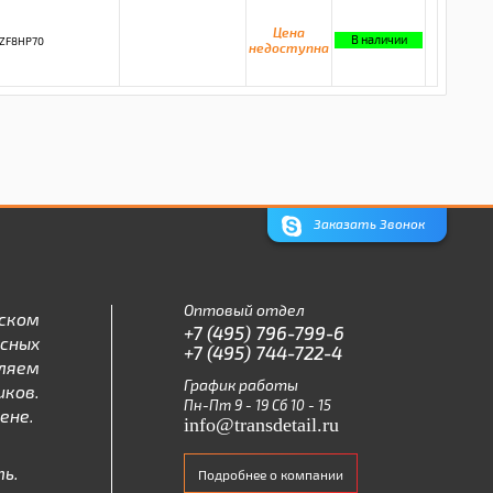
Цена
В наличии
ZF8HP70
недоступна
Заказать Звонок
Оптовый отдел
ском
+7 (495) 796-799-6
асных
+7 (495) 744-722-4
ляем
График работы
ков.
Пн-Пт 9 - 19 Сб 10 - 15
ене.
info@transdetail.ru
ь.
Подробнее о компании