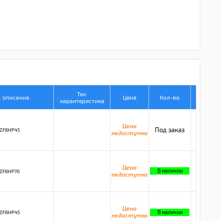
Тех.
. описание
Цена
Кол-во
характеристика
Цена
Под заказ
ZF8HP45
недоступна
Цена
В наличии
ZF8HP70
недоступна
Цена
В наличии
ZF8HP45
недоступна