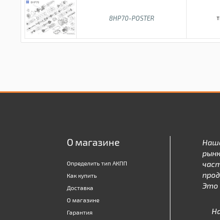
8HP70-POSTER
T
О магазине
Наш
рынк
час
Определить тип АКПП
про
Как купить
Это 
Доставка
О магазине
Н
Гарантия