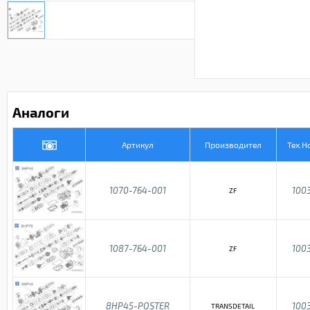
Аналоги
Артикул
Производител
Тех.Н
1070-764-001
100
ZF
1087-764-001
100
ZF
8HP45-POSTER
100
TRANSDETAIL