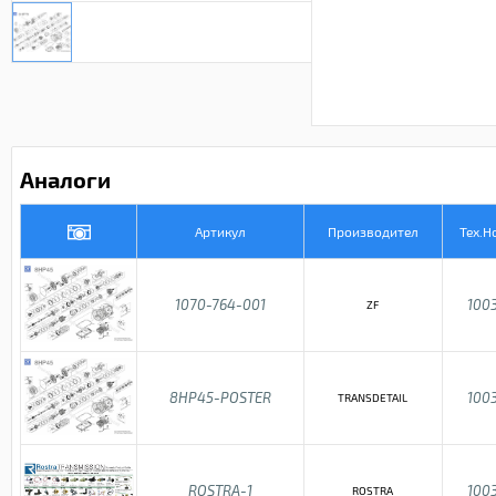
Аналоги
Артикул
Производител
Тех.Н
1070-764-001
100
ZF
8HP45-POSTER
100
TRANSDETAIL
ROSTRA-1
100
ROSTRA