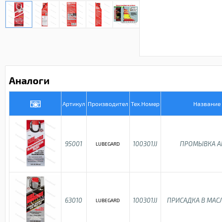
Аналоги
Артикул
Производител
Тех.Номер
Название
95001
100301JJ
ПРОМЫВКА А
LUBEGARD
63010
100301JJ
ПРИСАДКА В МАС
LUBEGARD