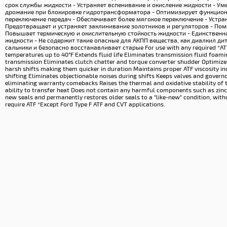
срок службы жидкости - Устраняет вспенивание и окисление жидкости - Ум
дрожание при блокировке гидротрансформатора - Оптимизирует функцион
переключение передач - Обеспечивает более мягокое переключение - Устра
Предотвращает и устраняет заклинивание золотников и регуляторов - Пом
Повышает термическую и окислительную стойкость жидкости - Единствен
жидкости - Не содержит такие опасные для АКПП вещества, как диалкил ди
сальники и безопасно восстанавливает старые For use with any required *ATF’
temperatures up to 40°F Extends fluid life Eliminates transmission fluid foa
transmission Eliminates clutch chatter and torque converter shudder Optimiz
harsh shifts making them quicker in duration Maintains proper ATF viscosity in
shifting Eliminates objectionable noises during shifts Keeps valves and governor
eliminating warranty comebacks Raises the thermal and oxidative stability of th
ability to transfer heat Does not contain any harmful components such as zinc
new seals and permanently restores older seals to a "like-new" condition, witho
require ATF *Except Ford Type F ATF and CVT applications.