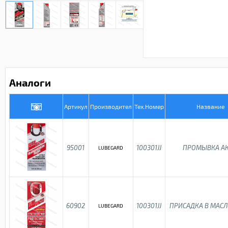
Аналоги
Артикул
Производител
Тех.Номер
Название
95001
100301JJ
ПРОМЫВКА А
LUBEGARD
60902
100301JJ
ПРИСАДКА В МАСЛ
LUBEGARD