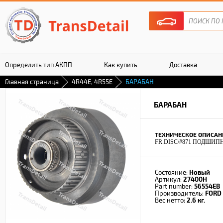
Определить тип АКПП
Как купить
Доставка
Главная страница
4R44E, 4R55E
БАРАБАН
Гарантия
БАРАБАН
ТЕХНИЧЕСКОЕ ОПИСАН
FR.DISC/#871 ПОДШИП
Состояние:
Новый
Артикул:
27400H
Part number:
56554EB
Производитель:
FORD
Вес нетто:
2.6 кг.