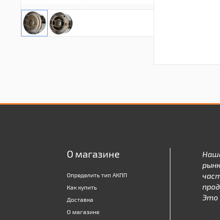
О магазине
Наш
рынк
час
Определить тип АКПП
про
Как купить
Это 
Доставка
О магазине