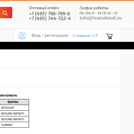
Оптовый отдел
График работы
+7 (495) 796-799-6
Пн-Пт 9 - 19 Сб 10 - 15
info@transdetail.ru
+7 (495) 744-722-4
Вход / регистрация
0 товаров | 0 P
ИЯ НОМЕРА:
ФИРМА
ATPSHOP
NISSAN/INFINITI
NISSAN/INFINITI
SUBARU