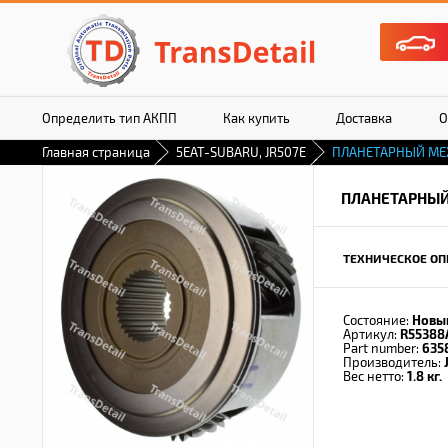
Определить тип АКПП
Как купить
Доставка
О
Главная страница
5EAT-SUBARU, JR507E
ПЛАНЕТАРНЫЙ М
ПЛАНЕТАРНЫ
ТЕХНИЧЕСКОЕ ОП
Состояние:
Новы
Артикул:
R55388
Part number:
635
Производитель:
Вес нетто:
1.8 кг.