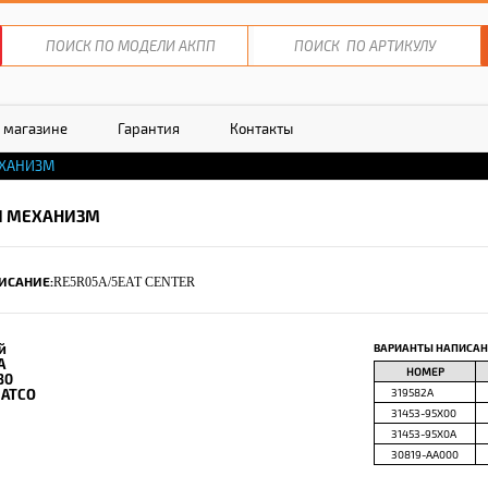
 магазине
Гарантия
Контакты
ЕХАНИЗМ
Й МЕХАНИЗМ
ИСАНИЕ:
RE5R05A/5EAT CENTER
й
ВАРИАНТЫ НАПИСАН
A
НОМЕР
80
JATCO
319582A
31453-95X00
31453-95X0A
30819-AA000