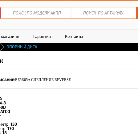
 магазине
Гарантия
Контакты
ОПОРНЫЙ ДИСК
СК
ИСАНИЕ:
RE5R05A СЦЕПЛЕНИЕ REVERSE
й
4.8
50D
JATCO
.
метр:
150
етр:
170
в:
18