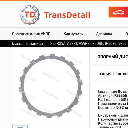
Определить тип АКПП
Как купить
Доставка
О
Главная страница
RE5R05A, A5SR1, A5SR2, JR508E, JR509E, 5R35
ОПОРНЫЙ ДИ
ТЕХНИЧЕСКОЕ ОП
Состояние:
Новы
Артикул:
R55366 
Part number:
631
Производитель:
Вес нетто:
0.22 кг
Внутренний диа
Наружный диам
Количество зубо
Толщина:
4,8