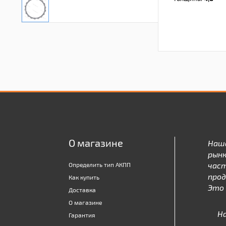
О магазине
Наш
рынк
час
Определить тип АКПП
про
Как купить
Это 
Доставка
О магазине
Н
Гарантия