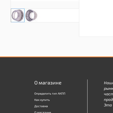
О магазине
Наш
рынк
час
Определить тип АКПП
про
Как купить
Это 
Доставка
О магазине