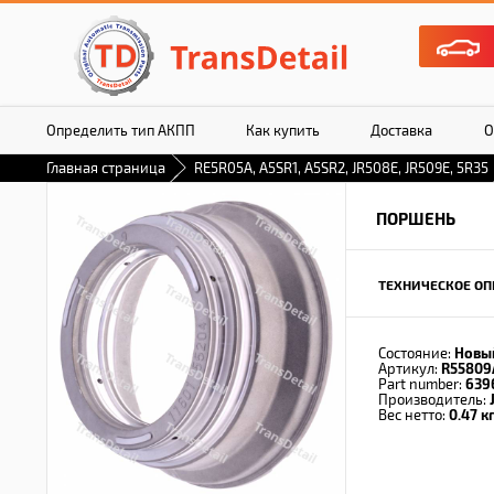
Определить тип АКПП
Как купить
Доставка
О
Главная страница
RE5R05A, A5SR1, A5SR2, JR508E, JR509E, 5R35
ПОРШЕНЬ
ТЕХНИЧЕСКОЕ ОП
Состояние:
Новы
Артикул:
R55809
Part number:
639
Производитель:
Вес нетто:
0.47 кг