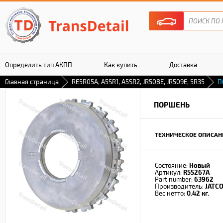
Определить тип АКПП
Как купить
Доставка
Главная страница
RE5R05A, A5SR1, A5SR2, JR508E, JR509E, 5R35
П
Гарантия
ПОРШЕНЬ
ТЕХНИЧЕСКОЕ ОПИСАН
Состояние:
Новый
Артикул:
R55267A
Part number:
63962
Производитель:
JATC
Вес нетто:
0.42 кг.