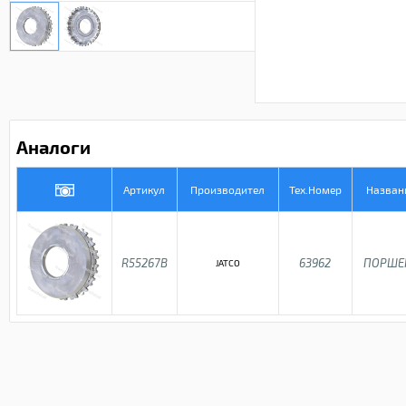
Аналоги
Артикул
Производител
Тех.Номер
Назван
R55267B
63962
ПОРШЕ
JATCO