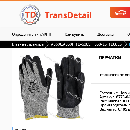
Определить тип АКПП
Как купить
Доставка
О
Главная страница
AB60E,AB60F, TB-68LS, TB68-LS, TB68LS
ПЕРЧАТКИ
ТЕХНИЧЕСКОЕ ОП
Состояние:
Новы
Артикул:
6773-0
Part number:
100
Производитель:
Вес нетто:
0,105 к