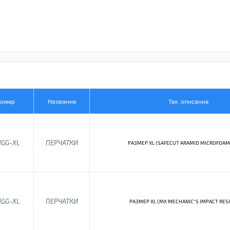
Номер
Название
Тех. описание
1GG-XL
ПЕРЧАТКИ
РАЗМЕР XL (SAFECUT ARAMID MICROFOAM 
1GG-XL
ПЕРЧАТКИ
РАЗМЕР XL (MX MECHANIC"S IMPACT RES