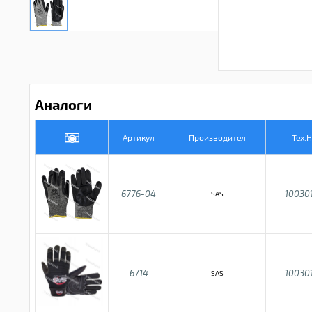
Аналоги
Артикул
Производител
Тех.
6776-04
10030
SAS
6714
10030
SAS