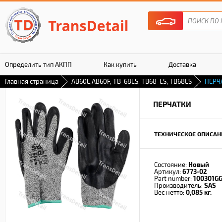
Определить тип АКПП
Как купить
Доставка
Главная страница
AB60E,AB60F, TB-68LS, TB68-LS, TB68LS
ПЕРЧ
Гарантия
ПЕРЧАТКИ
ТЕХНИЧЕСКОЕ ОПИСАН
Состояние:
Новый
Артикул:
6773-02
Part number:
100301G
Производитель:
SAS
Вес нетто:
0,085 кг.