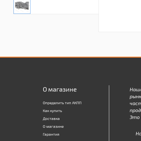
О магазине
Наш
рынк
час
Определить тип АКПП
про
Как купить
Это 
Доставка
О магазине
Н
Гарантия