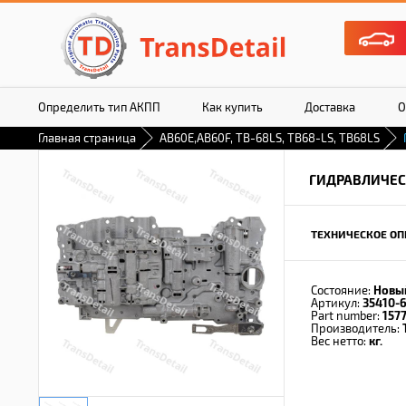
Определить тип АКПП
Как купить
Доставка
О
Главная страница
AB60E,AB60F, TB-68LS, TB68-LS, TB68LS
ГИДРАВЛИЧЕС
ТЕХНИЧЕСКОЕ ОП
Состояние:
Новы
Артикул:
35410-
Part number:
157
Производитель:
Вес нетто:
кг.