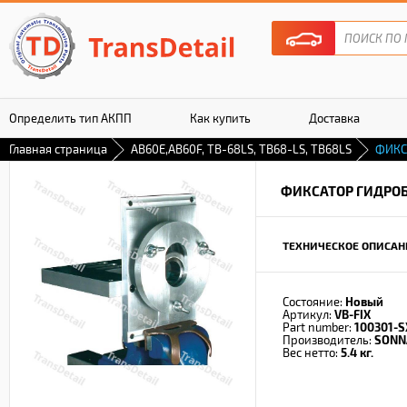
Определить тип АКПП
Как купить
Доставка
Главная страница
AB60E,AB60F, TB-68LS, TB68-LS, TB68LS
ФИКС
Гарантия
ФИКСАТОР ГИДРО
ТЕХНИЧЕСКОЕ ОПИСАН
Состояние:
Новый
Артикул:
VB-FIX
Part number:
100301-S
Производитель:
SONN
Вес нетто:
5.4 кг.