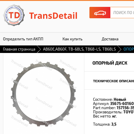
Определить тип АКПП
Как купить
Доставка
Главная страница
AB60E,AB60F, TB-68LS, TB68-LS, TB68LS
ОПОР
Гарантия
ОПОРНЫЙ ДИСК
ТЕХНИЧЕСКОЕ ОПИСАН
Состояние:
Новый
Артикул:
35675-60160
Part number:
157156-3
Производитель:
TOYO
Вес нетто:
кг.
Толщина:
3,5