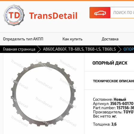
Определить тип АКПП
Как купить
Доставка
Главная страница
AB60E,AB60F, TB-68LS, TB68-LS, TB68LS
ОПОР
Гарантия
ОПОРНЫЙ ДИСК
ТЕХНИЧЕСКОЕ ОПИСАН
Состояние:
Новый
Артикул:
35675-60170
Part number:
157156-3
Производитель:
TOYO
Вес нетто:
кг.
Толщина:
3,6