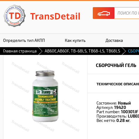
Определить тип АКПП
Как купить
Доставка
Главная страница
AB60E,AB60F, TB-68LS, TB68-LS, TB68LS
СБОР
Гарантия
СБОРОЧНЫЙ ГЕЛЬ
ТЕХНИЧЕСКОЕ ОПИСАН
Состояние:
Новый
Артикул:
19420
Part number:
100301JF
Производитель:
LUBE
Вес нетто:
0.28 кг.