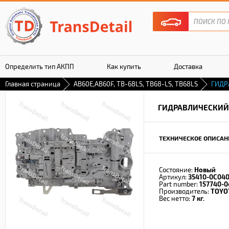
Определить тип АКПП
Как купить
Доставка
Главная страница
AB60E,AB60F, TB-68LS, TB68-LS, TB68LS
ГИДР
Гарантия
ГИДРАВЛИЧЕСКИЙ
ТЕХНИЧЕСКОЕ ОПИСАН
Состояние:
Новый
Артикул:
35410-0C04
Part number:
157740-0
Производитель:
TOYO
Вес нетто:
7 кг.